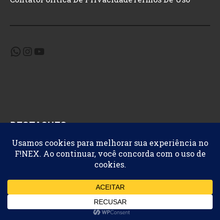
WhatsApp
Instagram
Youtube
DESTAQUES
Benefícios
Grupo Grátis
Ofertas
Promoções
Finance Express © 2026 F!NEX. Um site
Cartola Azul