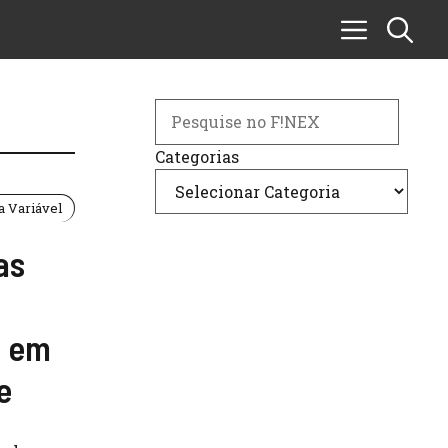
Search
Categorias
 Variável
as
o em
e