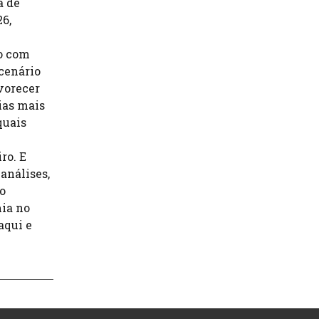
a de
26,
io com
 cenário
vorecer
ias mais
quais
ro. E
análises,
o
ia no
aqui e