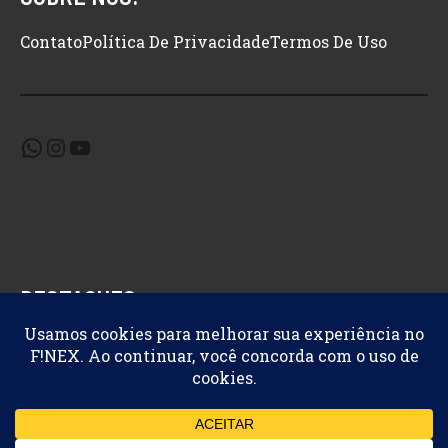
Contato
Política De Privacidade
Termos De Uso
WhatsApp
Instagram
Youtube
DESTAQUES
Benefícios
Grupo Grátis
Ofertas
Promoções
Finance Express © 2026 F!NEX. Um site
Cartola Azul